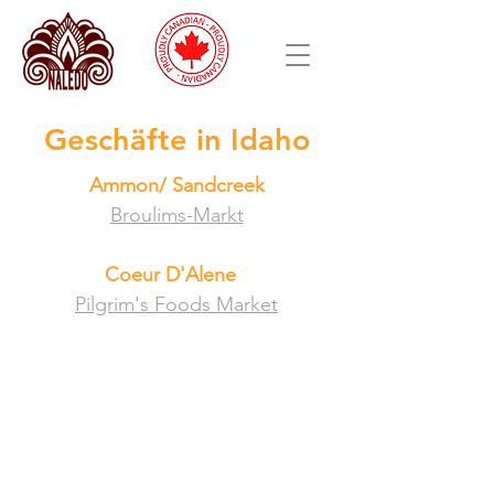
Geschäfte in Idaho
Ammon/ Sandcreek
Broulims-Markt
Coeur D'Alene
Pilgrim's Foods Market
Gesund, Nachhaltig, Gemeinschaften